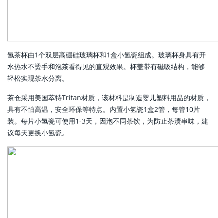
氢茶杯由1个双层高硼硅玻璃杯和1盒小氢瓷组成。玻璃杯身具有开
水热水不烫手和泡茶看得见的直观效果。杯盖带有磁吸结构，能够
轻松实现茶水分离。
茶仓采用美国萃特Tritan材质，该材料是制造婴儿塑料用品的材质，
具有不怕高温，安全环保等特点。内置小氢瓷1盒2管，每管10片
装。每片小氢瓷可使用1-3天，因泡不同茶饮，为防止茶渍串味，建
议每天更换小氢瓷。