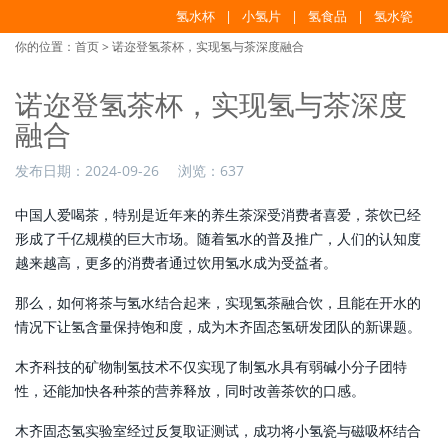
氢水杯
小氢片
氢食品
氢水瓷
你的位置：
首页
> 诺迩登氢茶杯，实现氢与茶深度融合
诺迩登氢茶杯，实现氢与茶深度
融合
发布日期：
2024-09-26
浏览：
637
中国人爱喝茶，特别是近年来的养生茶深受消费者喜爱，茶饮已经
形成了千亿规模的巨大市场。随着氢水的普及推广，人们的认知度
越来越高，更多的消费者通过饮用氢水成为受益者。
那么，如何将茶与氢水结合起来，实现氢茶融合饮，且能在开水的
情况下让氢含量保持饱和度，成为木齐固态氢研发团队的新课题。
木齐科技的矿物制氢技术不仅实现了制氢水具有弱碱小分子团特
性，还能加快各种茶的营养释放，同时改善茶饮的口感。
木齐固态氢实验室经过反复取证测试，成功将小氢瓷与磁吸杯结合