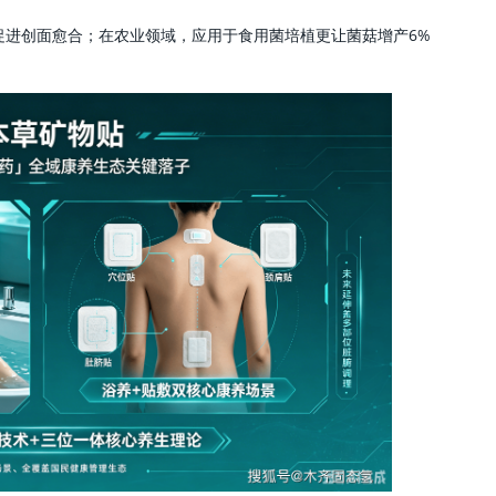
促进创面愈合；在农业领域，应用于食用菌培植更让菌菇增产6%