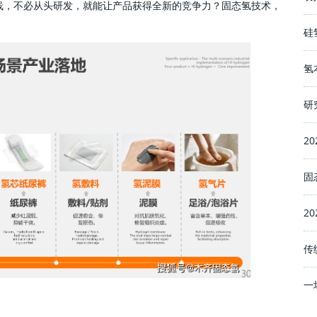
线，不必从头研发，就能让产品获得全新的竞争力？固态氢技术，
硅
氢
研
2
固
2
传
一