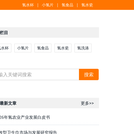
氢水杯
小氢片
氢食品
氢水瓷
栏目
氢水杯
小氢片
氢食品
氢水瓷
氢洗涤
最新文章
更多>>
026年氢农业产业发展白皮书
效型卫生巾市场与发展研究报告