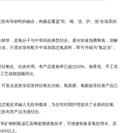
纺布等材料的融合，构建起覆盖“吃、喝、洗、护、泡”全场景的
本精华，是氢分子与中草药的典型结合。遇水快速泡腾释氢，溶解
说，只需在现有配方中添加固态氢原料，即可升级为“氢足浴”，
抗氧化、抗炎作用。有产品复购率已超过60%。做香皂、手工皂
皂工艺就能脱颖而出。
，可直达皮肤深层发挥抗氧化功效。氢面膜、氢眼贴等抗衰产品已
固态氢技术融入无纺布载体，为女性经期护理提供了全新的抗氧
无纺布类产品无缝结合。
芯”等矿物制氢滤芯及陶瓷膜锁氢技术，可便捷制备富氢饮用水。其
ppb以上。