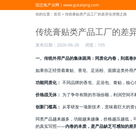
固态氢产业网 | www.gutaiqing.com
你的位置：
首页
> 传统膏贴类产品工厂的差异化突围之路
传统膏贴类产品工厂的差
发布日期：
2026-06-26
浏览：
105
一、传统外用产品的集体困局：同质化内卷，到底卷
如果你正经营着膏贴、香皂、足浴粉、面膜这类外用
功能同质化：
不同品牌的香皂、足浴包、膏贴，核心
价格战无休：
为了争夺有限的市场份额，利润空间不
创新门槛高：
从零研发一项新技术，意味着巨大的资
同类产品越来越多，功能越来越像，价格越压越低，
的真实写照——
内卷的本质，是产品缺乏可感知的差