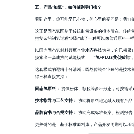
五、产品“加氢”，如何做到零门槛？
看到这里，你可能早已心动，但心里的疑问是：我们
这正是固态氢区别于传统制氢设备的根本所在。传统
把复杂的制氢过程“封装”成了一种可以像普通原料一
以国内固态氢材料领军企业
木齐科技
为例，它已积累1
摸索出一套成熟的赋能模式——
“氢+PLUS共创赋能”
这套模式的逻辑十分清晰：既然传统企业缺的是技术
得三样直接支持：
固态氢原料：
提供粉体、颗粒等多种形态，可按需采
技术指导与工艺支持：
协助将原料稳定融入现有产品
品牌背书与合规支持：
协助完成标准备案、检测报告，并可
更关键的是，基于标准原料库，产品开发周期可以压