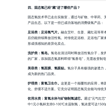
四、固态氢已经“藏”进了哪些产品？
固态氢技术早已走出实验室，通过与矿物、中草药、无
产品生态。以下是一些已成功落地的消费级氢产品：
足浴类：足浴氢气片。
融合艾叶、生姜、藏红花等草
后仍能持续释放活性氢。对传统足浴粉、足浴包厂家来
形成强感知的差异化卖点。
洗护类：氢皂。
氢皂在清洁同时释放活性氢分子，发挥
的厂家，添加固态氢原料即得“氢香皂”，无需改变制
美容类：氢面膜、氢眼贴。
氢分子具有极强的渗透力
成为新的热门品类。
护理类：富氢卫生巾。
这更是一个颠覆性的应用，将
化、舒缓不适方案。它充分证明固态氢完全能与传统
饮用水类：富氢水杯与矿物制氢滤芯。
通过“元气红
中1元小氢杯支持0-100℃水温制氢，氢浓度可达1500