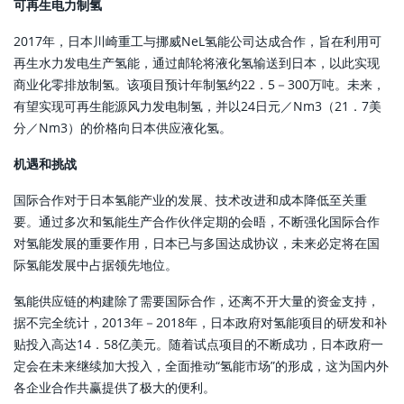
可再生电力制氢
2017年，日本川崎重工与挪威NeL氢能公司达成合作，旨在利用可
再生水力发电生产氢能，通过邮轮将液化氢输送到日本，以此实现
商业化零排放制氢。该项目预计年制氢约22．5－300万吨。未来，
有望实现可再生能源风力发电制氢，并以24日元／Nm3（21．7美
分／Nm3）的价格向日本供应液化氢。
机遇和挑战
国际合作对于日本氢能产业的发展、技术改进和成本降低至关重
要。通过多次和氢能生产合作伙伴定期的会晤，不断强化国际合作
对氢能发展的重要作用，日本已与多国达成协议，未来必定将在国
际氢能发展中占据领先地位。
氢能供应链的构建除了需要国际合作，还离不开大量的资金支持，
据不完全统计，2013年－2018年，日本政府对氢能项目的研发和补
贴投入高达14．58亿美元。随着试点项目的不断成功，日本政府一
定会在未来继续加大投入，全面推动“氢能市场”的形成，这为国内外
各企业合作共赢提供了极大的便利。