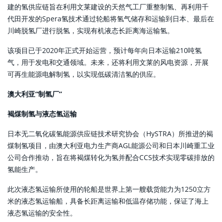
建的氢供应链旨在利用文莱建设的天然气工厂重整制氢、再利用千
代田开发的Spera氢技术通过轮船将氢气储存和运输到日本、最后在
川崎脱氢厂进行脱氢，实现有机液态长距离海运输氢。
该项目已于2020年正式开始运营，预计每年向日本运输210吨氢
气，用于发电和交通领域。未来，还将利用文莱的风电资源，开展
可再生能源电解制氢，以实现低碳清洁氢的供应。
澳大利亚“制氢厂”
褐煤制氢与液态氢运输
日本无二氧化碳氢能源供应链技术研究协会（HySTRA）所推进的褐
煤制氢项目，由澳大利亚电力生产商AGL能源公司和日本川崎重工业
公司合作推动，旨在将褐煤转化为氢并配合CCS技术实现零碳排放的
氢能生产。
此次液态氢运输所使用的轮船是世界上第一艘载货能力为1250立方
米的液态氢运输船，具备长距离运输和低温存储功能，保证了海上
液态氢运输的安全性。