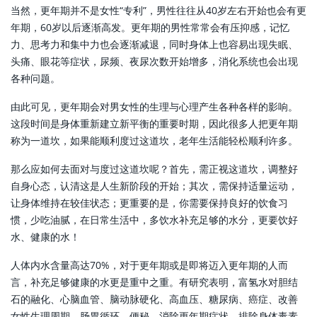
当然，更年期并不是女性“专利”，男性往往从40岁左右开始也会有更
年期，60岁以后逐渐高发。更年期的男性常常会有压抑感，记忆
力、思考力和集中力也会逐渐减退，同时身体上也容易出现失眠、
头痛、眼花等症状，尿频、夜尿次数开始增多，消化系统也会出现
各种问题。
由此可见，更年期会对男女性的生理与心理产生各种各样的影响。
这段时间是身体重新建立新平衡的重要时期，因此很多人把更年期
称为一道坎，如果能顺利度过这道坎，老年生活能轻松顺利许多。
那么应如何去面对与度过这道坎呢？首先，需正视这道坎，调整好
自身心态，认清这是人生新阶段的开始；其次，需保持适量运动，
让身体维持在较佳状态；更重要的是，你需要保持良好的饮食习
惯，少吃油腻，在日常生活中，多饮水补充足够的水分，更要饮好
水、健康的水！
人体内水含量高达70%，对于更年期或是即将迈入更年期的人而
言，补充足够健康的水更是重中之重。有研究表明，富氢水对胆结
石的融化、心脑血管、脑动脉硬化、高血压、糖尿病、癌症、改善
女性生理周期、肠胃循环、便秘、消除更年期症状、排除身体毒素